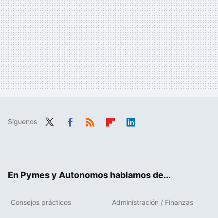
Síguenos
Twit
Fac
RSS
Flip
Link
ter
ebo
boa
edIn
ok
rd
En Pymes y Autonomos hablamos de...
Consejos prácticos
Administración / Finanzas