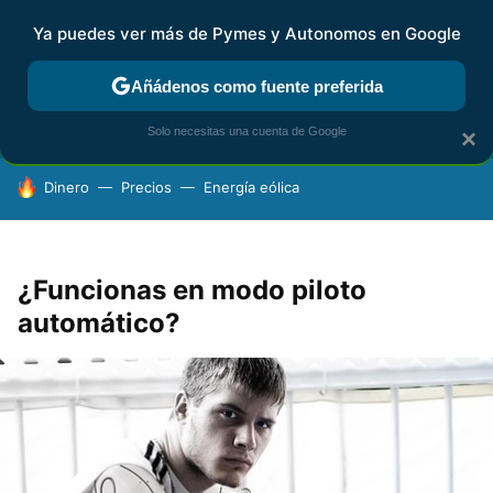
Ya puedes ver más de Pymes y Autonomos en Google
FISCALIDAD Y CONTABILIDAD
KIT DIGITAL
RENTA
AG
Añádenos como fuente preferida
Solo necesitas una cuenta de Google
×
HOY SE HABLA DE
Dinero
Precios
Energía eólica
¿Funcionas en modo piloto
automático?