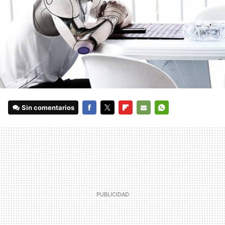
Sin comentarios
FACEBOOK
TWITTER
FLIPBOARD
E-
WHATSAPP
MAIL