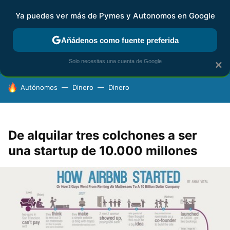
Ya puedes ver más de Pymes y Autonomos en Google
FISCALIDAD Y CONTABILIDAD
KIT DIGITAL
RENTA
AG
Añádenos como fuente preferida
Solo necesitas una cuenta de Google
×
HOY SE HABLA DE
Autónomos
Dinero
Dinero
De alquilar tres colchones a ser
una startup de 10.000 millones