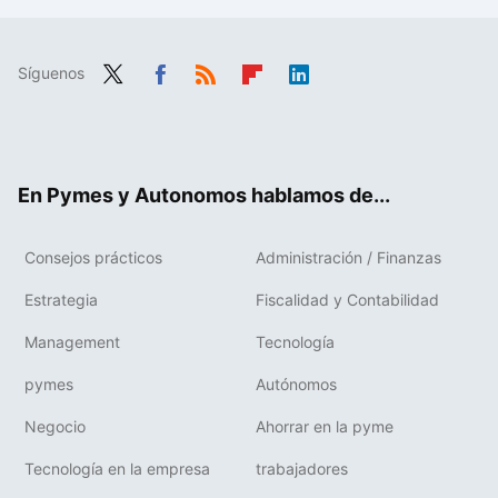
Síguenos
Twit
Fac
RSS
Flip
Link
ter
ebo
boa
edIn
ok
rd
En Pymes y Autonomos hablamos de...
Consejos prácticos
Administración / Finanzas
Estrategia
Fiscalidad y Contabilidad
Management
Tecnología
pymes
Autónomos
Negocio
Ahorrar en la pyme
Tecnología en la empresa
trabajadores