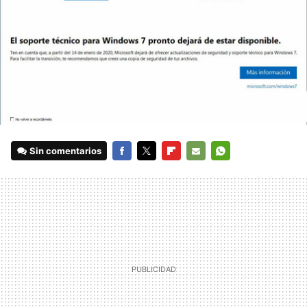
Sin comentarios
FACEBOOK
TWITTER
FLIPBOARD
E-
WHATSAPP
MAIL