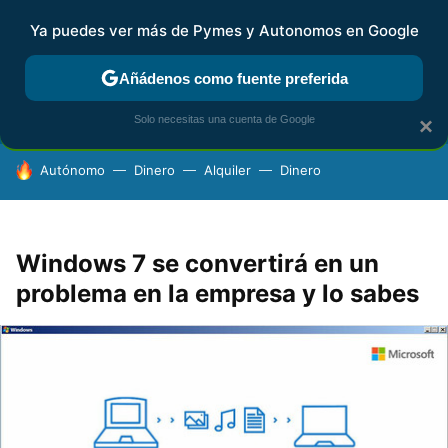
Ya puedes ver más de Pymes y Autonomos en Google
FISCALIDAD Y CONTABILIDAD
KIT DIGITAL
RENTA
AG
Añádenos como fuente preferida
Solo necesitas una cuenta de Google
×
HOY SE HABLA DE
Autónomo
Dinero
Alquiler
Dinero
Windows 7 se convertirá en un
problema en la empresa y lo sabes