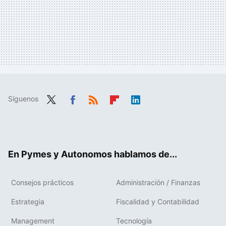
Síguenos
Twit
Fac
RSS
Flip
Link
ter
ebo
boa
edIn
ok
rd
En Pymes y Autonomos hablamos de...
Consejos prácticos
Administración / Finanzas
Estrategia
Fiscalidad y Contabilidad
Management
Tecnología