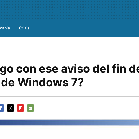
mania
Crisis
o con ese aviso del fin d
 de Windows 7?
ACEBOOK
TWITTER
FLIPBOARD
E-
MAIL