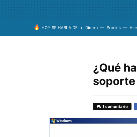
HOY SE HABLA DE
Dinero
Precios
Ale
¿Qué hag
soporte
1 comentario
F