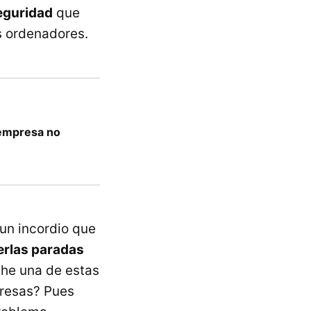
eguridad
que
s ordenadores.
 empresa no
un incordio que
erlas paradas
che una de estas
presas? Pues