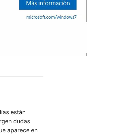
días están
rgen dudas
ue aparece en