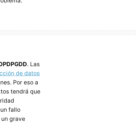
roblema.
a LOPDPGDD
. Las
cción de datos
nes. Por eso a
atos tendrá que
uridad
un fallo
 un grave