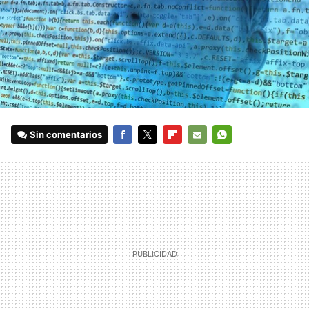
Sin comentarios
FACEBOOK
TWITTER
FLIPBOARD
E-
WHATSAPP
MAIL