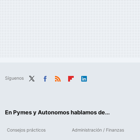
Síguenos
Twit
Fac
RSS
Flip
Link
ter
ebo
boa
edIn
ok
rd
En Pymes y Autonomos hablamos de...
Consejos prácticos
Administración / Finanzas