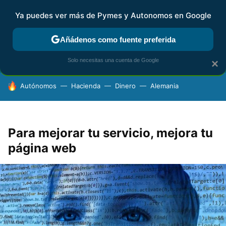
Ya puedes ver más de Pymes y Autonomos en Google
FISCALIDAD Y CONTABILIDAD
KIT DIGITAL
RENTA
AG
Añádenos como fuente preferida
Solo necesitas una cuenta de Google
×
HOY SE HABLA DE
Autónomos
Hacienda
Dinero
Alemania
Para mejorar tu servicio, mejora tu
página web