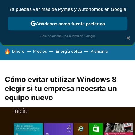
Ya puedes ver más de Pymes y Autonomos en Google
FISCALIDAD Y CONTABILIDAD
KIT DIGITAL
RENTA
AG
Añádenos como fuente preferida
Solo necesitas una cuenta de Google
×
HOY SE HABLA DE
Dinero
Precios
Energía eólica
Alemania
Cómo evitar utilizar Windows 8
elegir si tu empresa necesita un
equipo nuevo