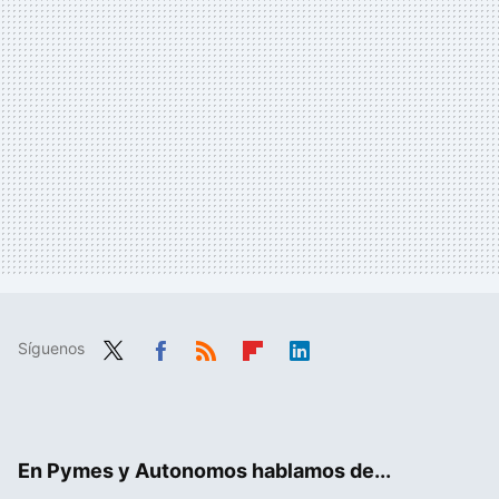
Síguenos
Twit
Fac
RSS
Flip
Link
ter
ebo
boa
edIn
ok
rd
En Pymes y Autonomos hablamos de...