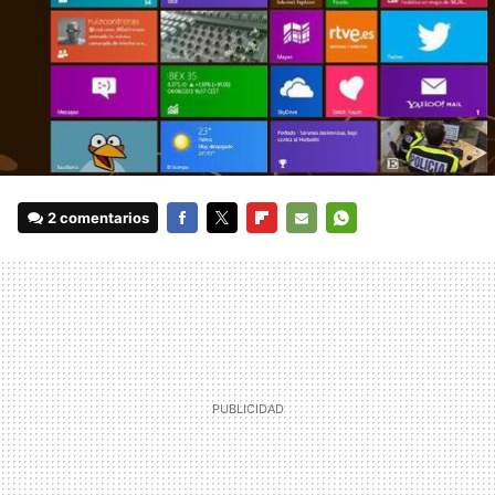
2 comentarios
FACEBOOK
TWITTER
FLIPBOARD
E-
WHATSAPP
MAIL