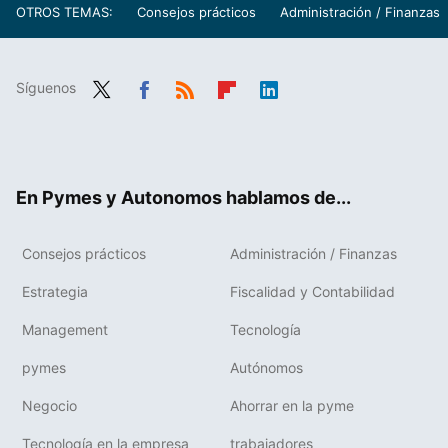
OTROS TEMAS:
Consejos prácticos
Administración / Finanzas
Síguenos
Twit
Fac
RSS
Flip
Link
ter
ebo
boa
edIn
ok
rd
En Pymes y Autonomos hablamos de...
Consejos prácticos
Administración / Finanzas
Estrategia
Fiscalidad y Contabilidad
Management
Tecnología
pymes
Autónomos
Negocio
Ahorrar en la pyme
Tecnología en la empresa
trabajadores