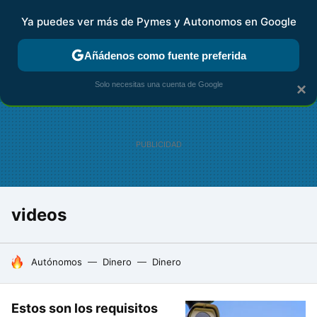
Ya puedes ver más de Pymes y Autonomos en Google
FISCALIDAD Y CONTABILIDAD
KIT DIGITAL
RENTA
AG
Añádenos como fuente preferida
Solo necesitas una cuenta de Google
×
videos
HOY SE HABLA DE
Autónomos
Dinero
Dinero
Estos son los requisitos