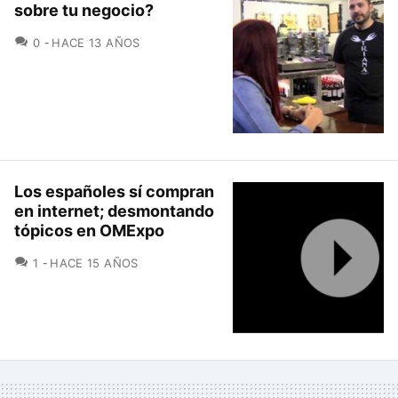
sobre tu negocio?
COMENTARIOS
0
HACE 13 AÑOS
Los españoles sí compran
en internet; desmontando
tópicos en OMExpo
COMENTARIOS
1
HACE 15 AÑOS