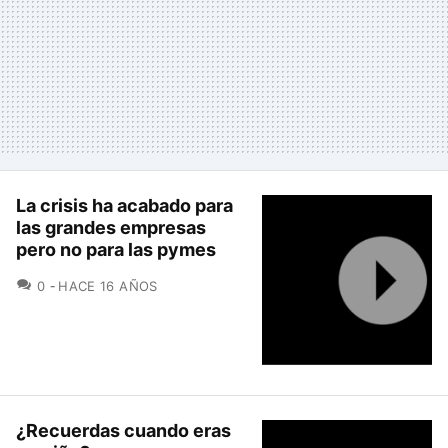
La crisis ha acabado para
las grandes empresas
pero no para las pymes
COMENTARIOS
0
HACE 16 AÑOS
¿Recuerdas cuando eras