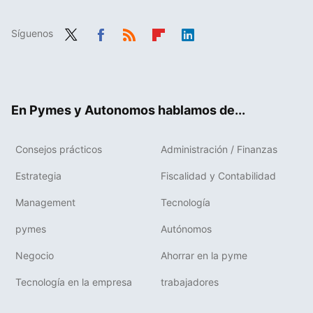
Síguenos
Twit
Fac
RSS
Flip
Link
ter
ebo
boa
edIn
ok
rd
En Pymes y Autonomos hablamos de...
Consejos prácticos
Administración / Finanzas
Estrategia
Fiscalidad y Contabilidad
Management
Tecnología
pymes
Autónomos
Negocio
Ahorrar en la pyme
Tecnología en la empresa
trabajadores