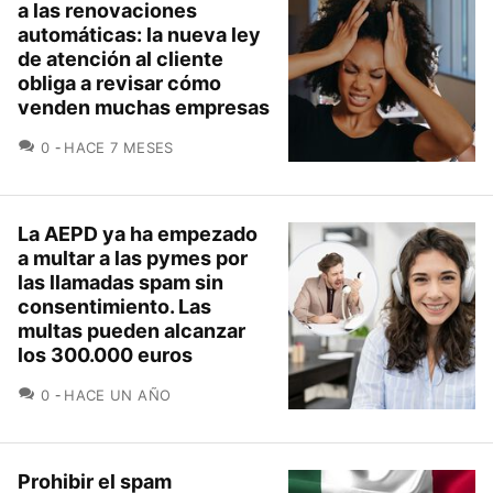
a las renovaciones
automáticas: la nueva ley
de atención al cliente
obliga a revisar cómo
venden muchas empresas
COMENTARIOS
0
HACE 7 MESES
La AEPD ya ha empezado
a multar a las pymes por
las llamadas spam sin
consentimiento. Las
multas pueden alcanzar
los 300.000 euros
COMENTARIOS
0
HACE UN AÑO
Prohibir el spam