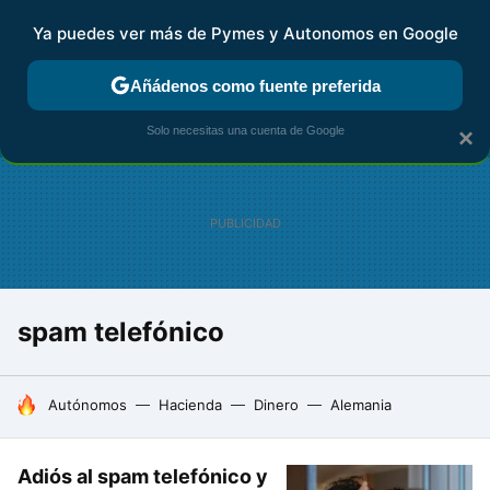
Ya puedes ver más de Pymes y Autonomos en Google
FISCALIDAD Y CONTABILIDAD
KIT DIGITAL
RENTA
AG
Añádenos como fuente preferida
Solo necesitas una cuenta de Google
×
spam telefónico
HOY SE HABLA DE
Autónomos
Hacienda
Dinero
Alemania
Adiós al spam telefónico y