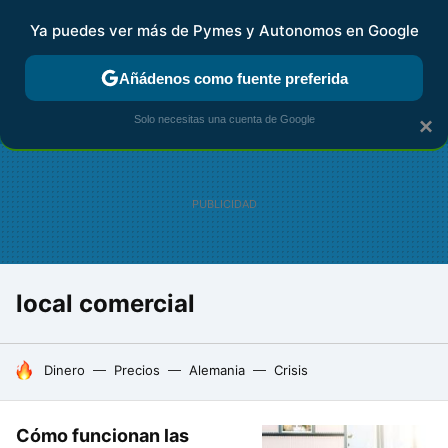
Ya puedes ver más de Pymes y Autonomos en Google
FISCALIDAD Y CONTABILIDAD
KIT DIGITAL
RENTA
AG
Añádenos como fuente preferida
Solo necesitas una cuenta de Google
×
local comercial
HOY SE HABLA DE
Dinero
Precios
Alemania
Crisis
Cómo funcionan las