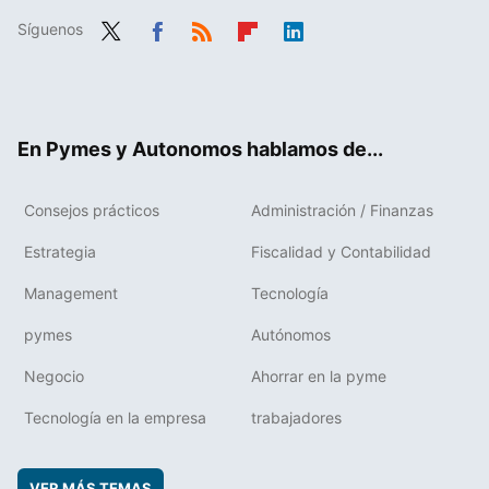
Síguenos
Twit
Fac
RSS
Flip
Link
ter
ebo
boa
edIn
ok
rd
En Pymes y Autonomos hablamos de...
Consejos prácticos
Administración / Finanzas
Estrategia
Fiscalidad y Contabilidad
Management
Tecnología
pymes
Autónomos
Negocio
Ahorrar en la pyme
Tecnología en la empresa
trabajadores
VER MÁS TEMAS