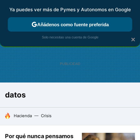
Ya puedes ver más de Pymes y Autonomos en Google
FISCALIDAD Y CONTABILIDAD
KIT DIGITAL
RENTA
AG
Añádenos como fuente preferida
Solo necesitas una cuenta de Google
×
datos
HOY SE HABLA DE
Hacienda
Crisis
Por qué nunca pensamos