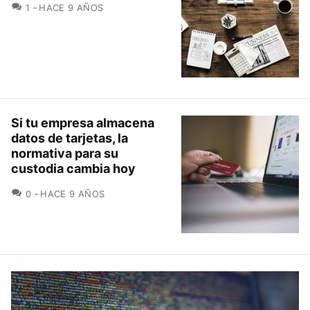
COMENTARIOS
1
HACE 9 AÑOS
Si tu empresa almacena
datos de tarjetas, la
normativa para su
custodia cambia hoy
COMENTARIOS
0
HACE 9 AÑOS