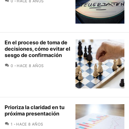
0
HACE 8 AÑOS
En el proceso de toma de
decisiones, cómo evitar el
sesgo de confirmación
COMENTARIOS
0
HACE 8 AÑOS
Prioriza la claridad en tu
próxima presentación
COMENTARIOS
1
HACE 8 AÑOS