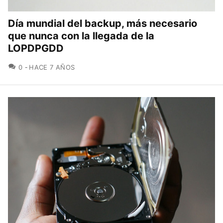
Día mundial del backup, más necesario
que nunca con la llegada de la
LOPDPGDD
COMENTARIOS
0
HACE 7 AÑOS