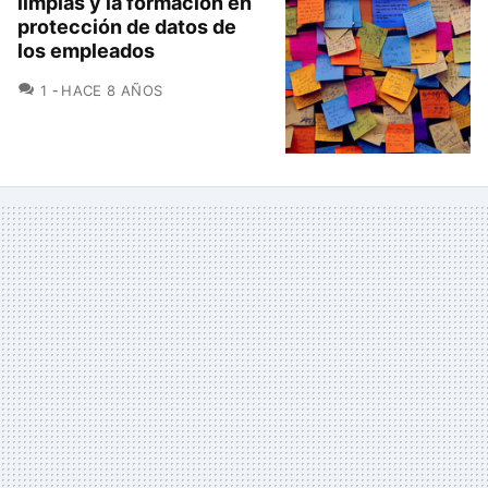
limpias y la formación en
protección de datos de
los empleados
COMENTARIOS
1
HACE 8 AÑOS