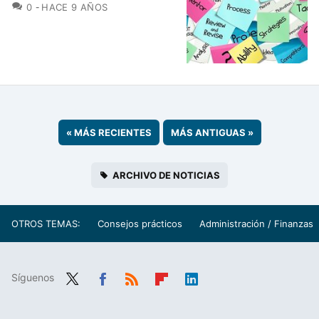
COMENTARIOS
0
HACE 9 AÑOS
«
MÁS RECIENTES
MÁS ANTIGUAS
»
ARCHIVO DE NOTICIAS
OTROS TEMAS:
Consejos prácticos
Administración / Finanzas
Síguenos
Twit
Fac
RSS
Flip
Link