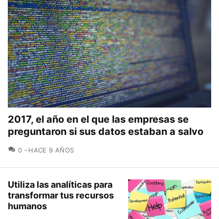
2017, el año en el que las empresas se
preguntaron si sus datos estaban a salvo
COMENTARIOS
0
HACE 9 AÑOS
Utiliza las analíticas para
transformar tus recursos
humanos