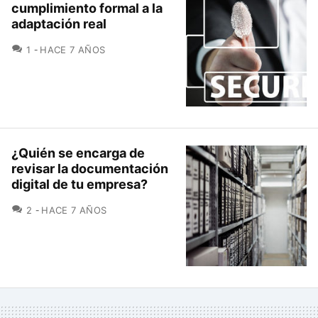
cumplimiento formal a la
adaptación real
COMENTARIOS
1
HACE 7 AÑOS
¿Quién se encarga de
revisar la documentación
digital de tu empresa?
COMENTARIOS
2
HACE 7 AÑOS