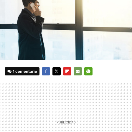
1 comentario
FACEBOOK
TWITTER
FLIPBOARD
E-
WHATSAPP
MAIL