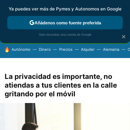
Ya puedes ver más de Pymes y Autonomos en Google
FISCALIDAD Y CONTABILIDAD
KIT DIGITAL
RENTA
AG
Añádenos como fuente preferida
Solo necesitas una cuenta de Google
×
HOY SE HABLA DE
Autónomo
Dinero
Precios
Alquiler
Alemania
C
La privacidad es importante, no
atiendas a tus clientes en la calle
gritando por el móvil