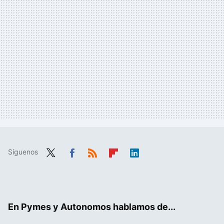
Síguenos
Twit
Fac
RSS
Flip
Link
ter
ebo
boa
edIn
ok
rd
En Pymes y Autonomos hablamos de...