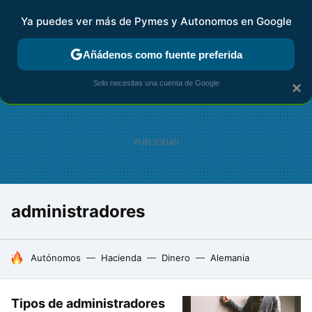
Ya puedes ver más de Pymes y Autonomos en Google
FISCALIDAD Y CONTABILIDAD
KIT DIGITAL
RENTA
AG
Añádenos como fuente preferida
Solo necesitas una cuenta de Google
×
administradores
HOY SE HABLA DE
Autónomos
Hacienda
Dinero
Alemania
Tipos de administradores