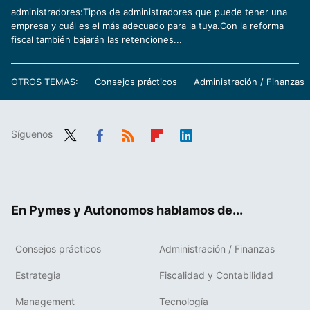
administradores:Tipos de administradores que puede tener una
empresa y cuál es el más adecuado para la tuya.Con la reforma
fiscal también bajarán las retenciones...
OTROS TEMAS:
Consejos prácticos
Administración / Finanzas
Síguenos
Twit
Fac
RSS
Flip
Link
ter
ebo
boa
edIn
ok
rd
En Pymes y Autonomos hablamos de...
Consejos prácticos
Administración / Finanzas
Estrategia
Fiscalidad y Contabilidad
Management
Tecnología