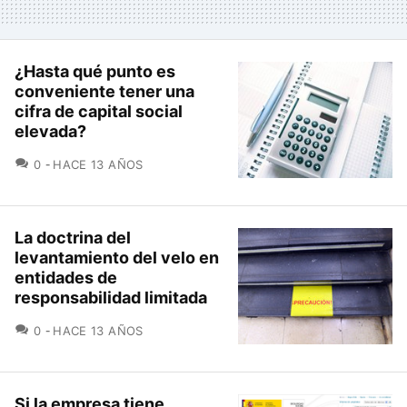
¿Hasta qué punto es
conveniente tener una
cifra de capital social
elevada?
COMENTARIOS
0
HACE 13 AÑOS
La doctrina del
levantamiento del velo en
entidades de
responsabilidad limitada
COMENTARIOS
0
HACE 13 AÑOS
Si la empresa tiene