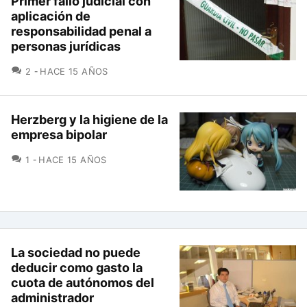
Primer fallo judicial con
aplicación de
responsabilidad penal a
personas jurídicas
COMENTARIOS
2
HACE 15 AÑOS
Herzberg y la higiene de la
empresa bipolar
COMENTARIOS
1
HACE 15 AÑOS
La sociedad no puede
deducir como gasto la
cuota de autónomos del
administrador