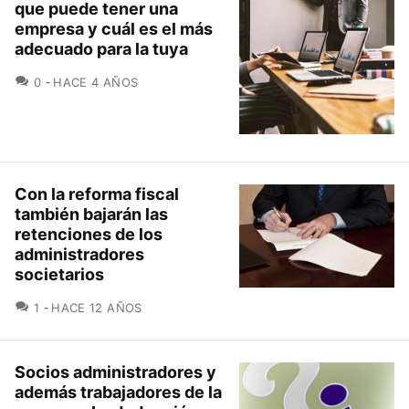
que puede tener una
empresa y cuál es el más
adecuado para la tuya
COMENTARIOS
0
HACE 4 AÑOS
Con la reforma fiscal
también bajarán las
retenciones de los
administradores
societarios
COMENTARIOS
1
HACE 12 AÑOS
Socios administradores y
además trabajadores de la