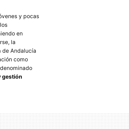
 jóvenes y pocas
los
niendo en
se, la
a de Andalucía
tación como
denominado
y gestión