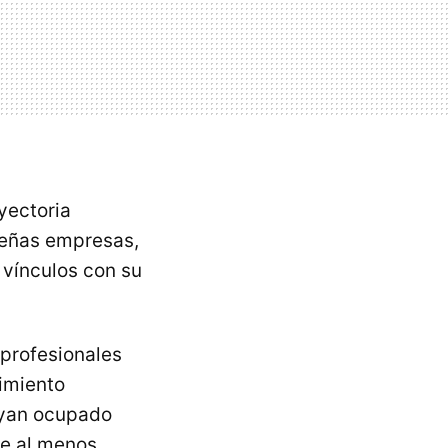
yectoria
ueñas empresas,
 vínculos con su
 profesionales
imiento
ayan ocupado
te al menos