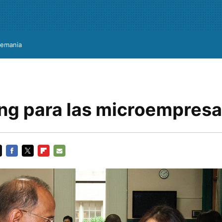
lemania
ng para las microempres
FACEBOOK
TWITTER
FLIPBOARD
E-
MAIL