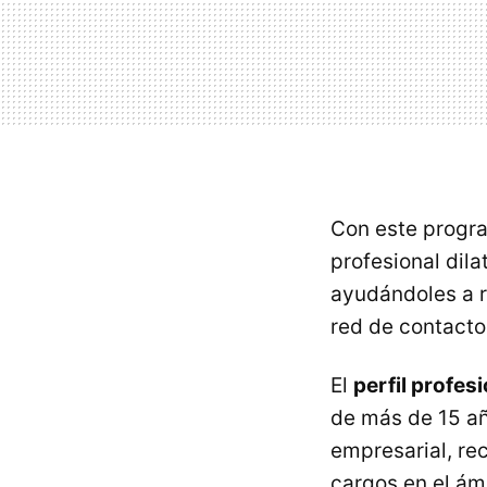
Con este progra
profesional di
ayudándoles a r
red de contacto
El
perfil profes
de más de 15 añ
empresarial, re
cargos en el ám