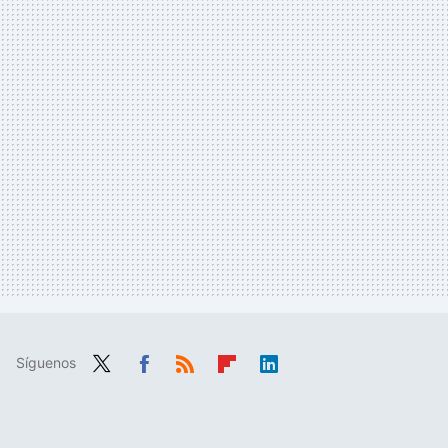
Síguenos
Twit
Fac
RSS
Flip
Link
ter
ebo
boa
edIn