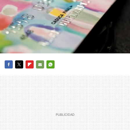
FACEBOOK
TWITTER
FLIPBOARD
E-
WHATSAPP
MAIL