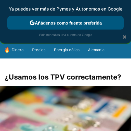
Ya puedes ver más de Pymes y Autonomos en Google
FISCALIDAD Y CONTABILIDAD
KIT DIGITAL
RENTA
AG
Añádenos como fuente preferida
Solo necesitas una cuenta de Google
×
HOY SE HABLA DE
Dinero
Precios
Energía eólica
Alemania
¿Usamos los TPV correctamente?