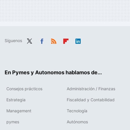
Síguenos
Twit
Fac
RSS
Flip
Link
ter
ebo
boa
edIn
ok
rd
En Pymes y Autonomos hablamos de...
Consejos prácticos
Administración / Finanzas
Estrategia
Fiscalidad y Contabilidad
Management
Tecnología
pymes
Autónomos