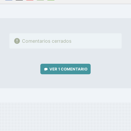
FACEBOOK
TWITTER
FLIPBOARD
E-
WHATSAPP
MAIL
Comentarios cerrados
VER
1 COMENTARIO