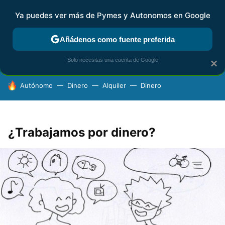
Ya puedes ver más de Pymes y Autonomos en Google
FISCALIDAD Y CONTABILIDAD
KIT DIGITAL
RENTA
AG
Añádenos como fuente preferida
Solo necesitas una cuenta de Google
×
HOY SE HABLA DE
Autónomo
Dinero
Alquiler
Dinero
¿Trabajamos por dinero?