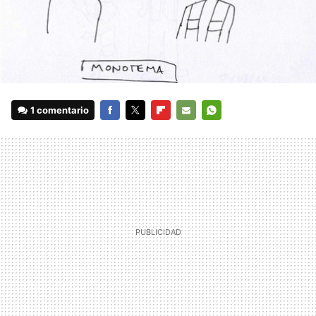
1 comentario
FACEBOOK
TWITTER
FLIPBOARD
E-
WHATSAPP
MAIL