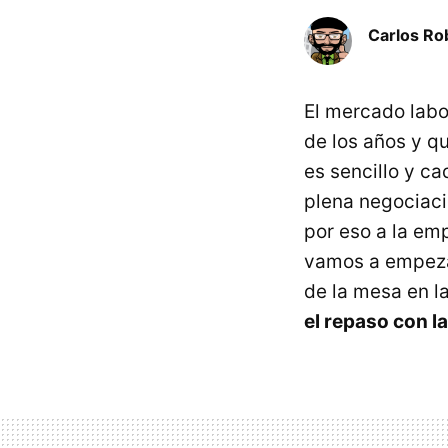
Carlos Ro
El mercado labo
de los años y q
es sencillo y c
plena negociaci
por eso a la em
vamos a empezar
de la mesa en l
el repaso con l