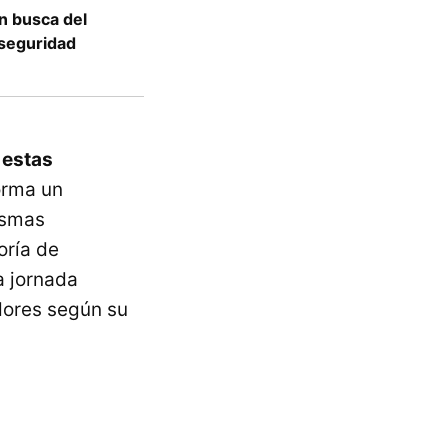
en busca del
 seguridad
 estas
orma un
ismas
oría de
a jornada
adores según su