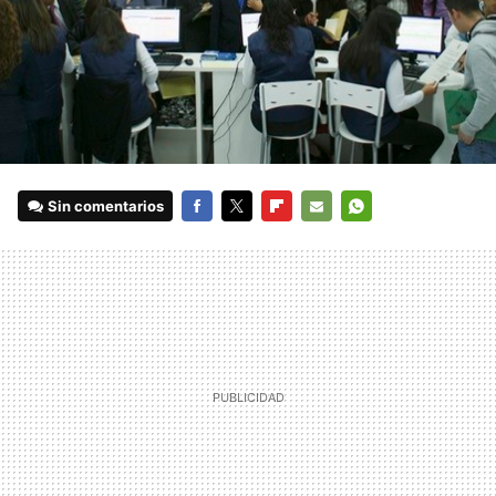
Sin comentarios
FACEBOOK
TWITTER
FLIPBOARD
E-
WHATSAPP
MAIL