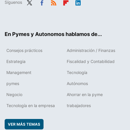
Síguenos
Twit
Fac
RSS
Flip
Link
ter
ebo
boa
edIn
ok
rd
En Pymes y Autonomos hablamos de...
Consejos prácticos
Administración / Finanzas
Estrategia
Fiscalidad y Contabilidad
Management
Tecnología
pymes
Autónomos
Negocio
Ahorrar en la pyme
Tecnología en la empresa
trabajadores
VER MÁS TEMAS