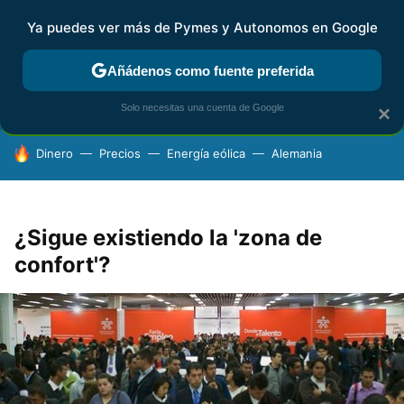
Ya puedes ver más de Pymes y Autonomos en Google
FISCALIDAD Y CONTABILIDAD
KIT DIGITAL
RENTA
AG
Añádenos como fuente preferida
Solo necesitas una cuenta de Google
×
HOY SE HABLA DE
Dinero
Precios
Energía eólica
Alemania
¿Sigue existiendo la 'zona de
confort'?