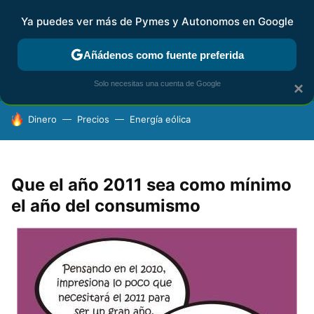
Ya puedes ver más de Pymes y Autonomos en Google
FISCALIDAD Y CONTABILIDAD
KIT DIGITAL
RENTA
AG
Añádenos como fuente preferida
Solo necesitas una cuenta de Google
×
HOY SE HABLA DE
Dinero
Precios
Energía eólica
Que el año 2011 sea como mínimo
el año del consumismo