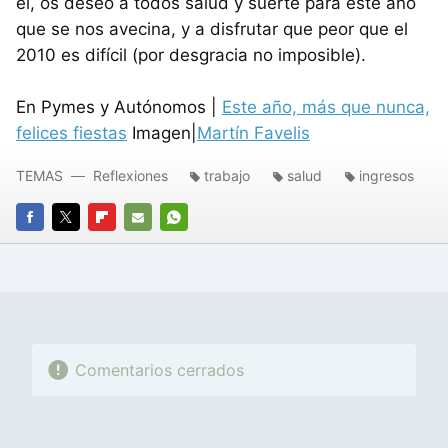
él, os deseo a todos salud y suerte para este año
que se nos avecina, y a disfrutar que peor que el
2010 es difícil (por desgracia no imposible).
En Pymes y Autónomos |
Este año, más que nunca,
felices fiestas
Imagen|
Martín Favelis
TEMAS
Reflexiones
trabajo
salud
ingresos
FACEBOOK
TWITTER
FLIPBOARD
E-
WHATSAPP
MAIL
Comentarios cerrados