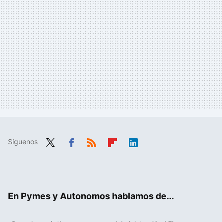
Síguenos
Twit
Fac
RSS
Flip
Link
ter
ebo
boa
edIn
ok
rd
En Pymes y Autonomos hablamos de...