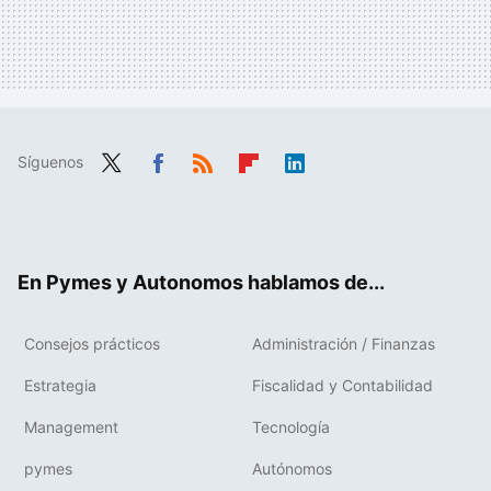
Síguenos
Twit
Fac
RSS
Flip
Link
ter
ebo
boa
edIn
ok
rd
En Pymes y Autonomos hablamos de...
Consejos prácticos
Administración / Finanzas
Estrategia
Fiscalidad y Contabilidad
Management
Tecnología
pymes
Autónomos