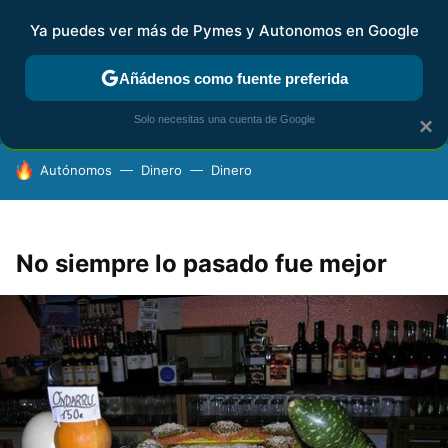
Ya puedes ver más de Pymes y Autonomos en Google
FISCALIDAD Y CONTABILIDAD
KIT DIGITAL
RENTA
AG
Añádenos como fuente preferida
Solo necesitas una cuenta de Google
×
HOY SE HABLA DE
Autónomos
Dinero
Dinero
No siempre lo pasado fue mejor