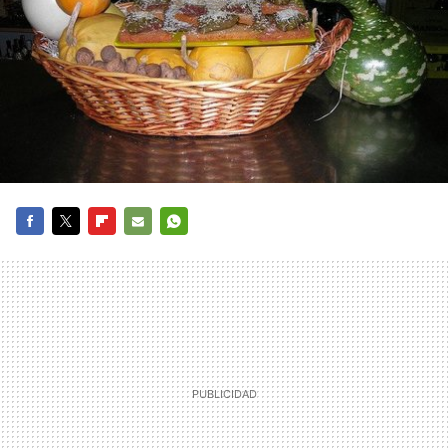
FACEBOOK
TWITTER
FLIPBOARD
E-
WHATSAPP
MAIL