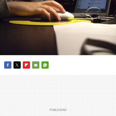
FACEBOOK
TWITTER
FLIPBOARD
E-
WHATSAPP
MAIL