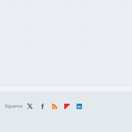
Síguenos
Twit
Fac
RSS
Flip
Link
ter
ebo
boa
edIn