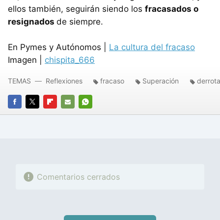
ellos también, seguirán siendo los
fracasados o
resignados
de siempre.
En Pymes y Autónomos |
La cultura del fracaso
Imagen |
chispita_666
TEMAS
Reflexiones
fracaso
Superación
derrot
FACEBOOK
TWITTER
FLIPBOARD
E-
WHATSAPP
MAIL
Comentarios cerrados