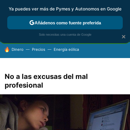
Ya puedes ver más de Pymes y Autonomos en Google
MENÚ
NUEVO
Añádenos como fuente preferida
FISCALIDAD Y CONTABILIDAD
KIT DIGITAL
RENTA
AG
Solo necesitas una cuenta de Google
×
HOY SE HABLA DE
Dinero
Precios
Energía eólica
No a las excusas del mal
profesional