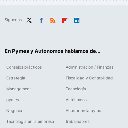
Síguenos
Twit
Fac
RSS
Flip
Link
ter
ebo
boa
edIn
ok
rd
En Pymes y Autonomos hablamos de...
Consejos prácticos
Administración / Finanzas
Estrategia
Fiscalidad y Contabilidad
Management
Tecnología
pymes
Autónomos
Negocio
Ahorrar en la pyme
Tecnología en la empresa
trabajadores