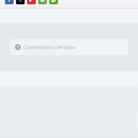
FACEBOOK
TWITTER
FLIPBOARD
E-
WHATSAPP
MAIL
Comentarios cerrados