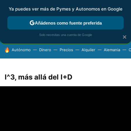
Ya puedes ver más de Pymes y Autonomos en Google
FISCALIDAD Y CONTABILIDAD
KIT DIGITAL
RENTA
AG
Añádenos como fuente preferida
Solo necesitas una cuenta de Google
×
HOY SE HABLA DE
Autónomo
Dinero
Precios
Alquiler
Alemania
C
I^3, más allá del I+D