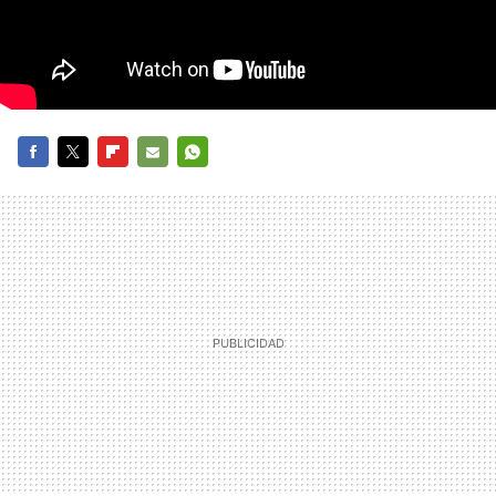
FACEBOOK
TWITTER
FLIPBOARD
E-
WHATSAPP
MAIL