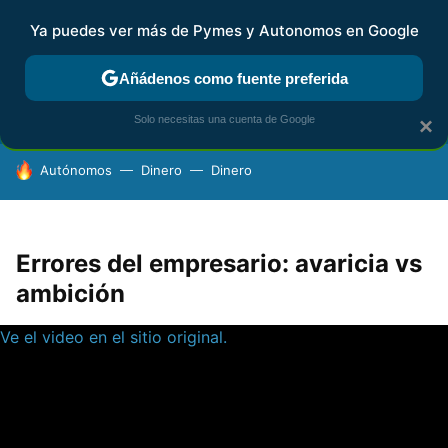
Ya puedes ver más de Pymes y Autonomos en Google
FISCALIDAD Y CONTABILIDAD
KIT DIGITAL
RENTA
AG
Añádenos como fuente preferida
Solo necesitas una cuenta de Google
×
HOY SE HABLA DE
Autónomos
Dinero
Dinero
Errores del empresario: avaricia vs
ambición
Ve el video en el sitio original.