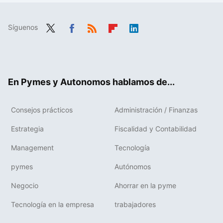
Síguenos
Twit
Fac
RSS
Flip
Link
ter
ebo
boa
edIn
ok
rd
En Pymes y Autonomos hablamos de...
Consejos prácticos
Administración / Finanzas
Estrategia
Fiscalidad y Contabilidad
Management
Tecnología
pymes
Autónomos
Negocio
Ahorrar en la pyme
Tecnología en la empresa
trabajadores