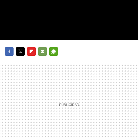
FACEBOOK
TWITTER
FLIPBOARD
E-
WHATSAPP
MAIL