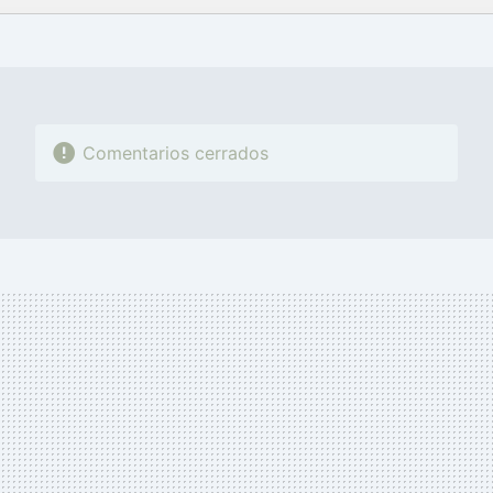
FACEBOOK
TWITTER
FLIPBOARD
E-
WHATSAPP
MAIL
Comentarios cerrados