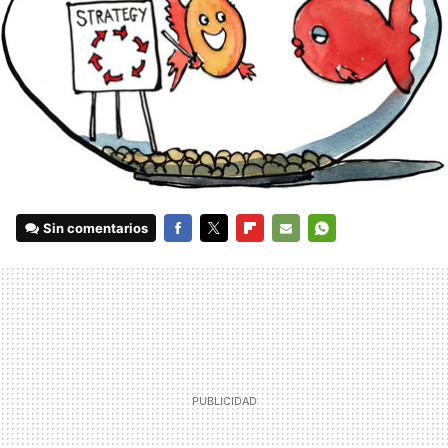
Sin comentarios
FACEBOOK
TWITTER
FLIPBOARD
E-
WHATSAPP
MAIL