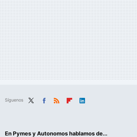
Síguenos
Twit
Fac
RSS
Flip
Link
ter
ebo
boa
edIn
ok
rd
En Pymes y Autonomos hablamos de...