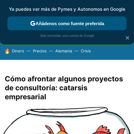
Ya puedes ver más de Pymes y Autonomos en Google
FISCALIDAD Y CONTABILIDAD
KIT DIGITAL
RENTA
AG
Añádenos como fuente preferida
Solo necesitas una cuenta de Google
×
HOY SE HABLA DE
Dinero
Precios
Alemania
Crisis
Cómo afrontar algunos proyectos
de consultoría: catarsis
empresarial