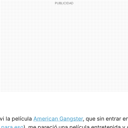
i la película
American Gangster
, que sin entrar e
 para eso
), me pareció una película entretenida y