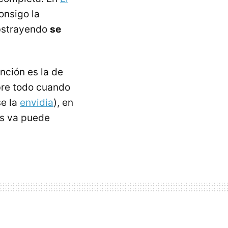
onsigo la
abstrayendo
se
nción es la de
bre todo cuando
se la
envidia
), en
os va puede