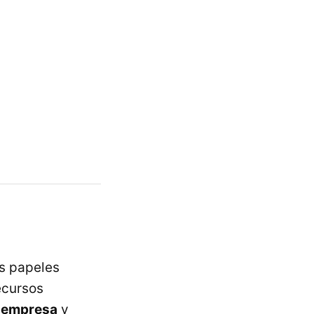
s papeles
ecursos
a empresa
y