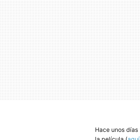
Hace unos días v
la película (
aquí