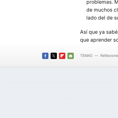
problemas. 
de muchos cl
lado del de 
Así que ya sabéi
que aprender so
TEMAS
Reflexion
FACEBOOK
TWITTER
FLIPBOARD
E-
MAIL