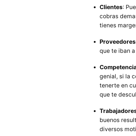
Clientes
: Pu
cobras demas
tienes margen
Proveedores
que te iban a
Competenci
genial, si l
tenerte en c
que te descu
Trabajadore
buenos resul
diversos moti