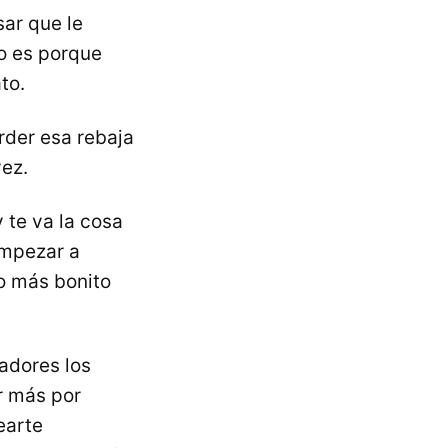
ar que le
o es porque
to.
rder esa rebaja
vez.
 te va la cosa
empezar a
o más bonito
jadores los
r más por
earte