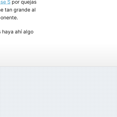
ase S
por quejas
e tan grande al
onente.
s haya ahí algo