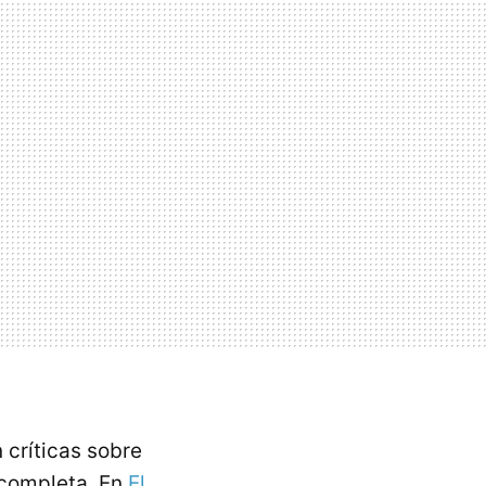
n críticas sobre
 completa. En
El