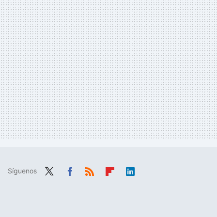
Síguenos
Twit
Fac
RSS
Flip
Link
ter
ebo
boa
edIn
ok
rd