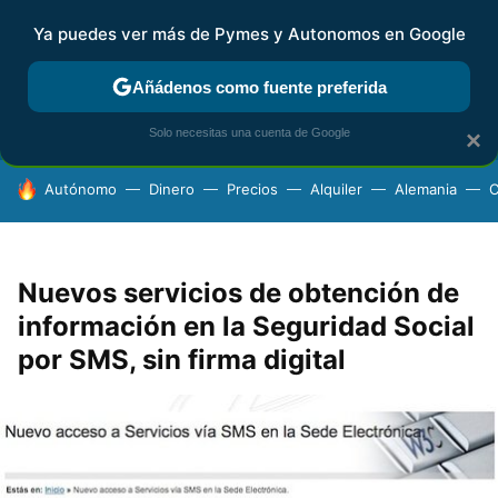
Ya puedes ver más de Pymes y Autonomos en Google
FISCALIDAD Y CONTABILIDAD
KIT DIGITAL
RENTA
AG
Añádenos como fuente preferida
Solo necesitas una cuenta de Google
×
HOY SE HABLA DE
Autónomo
Dinero
Precios
Alquiler
Alemania
C
Nuevos servicios de obtención de
información en la Seguridad Social
por SMS, sin firma digital