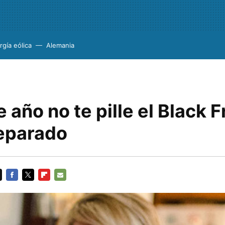
rgía eólica
Alemania
 año no te pille el Black F
eparado
FACEBOOK
TWITTER
FLIPBOARD
E-
MAIL