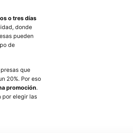
s o tres días
vidad, donde
resas pueden
ipo de
mpresas que
un 20%. Por eso
una promoción
.
por elegir las