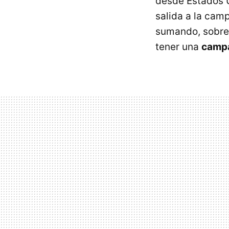
desde Estados U
salida a la ca
sumando, sobre 
tener una
campa