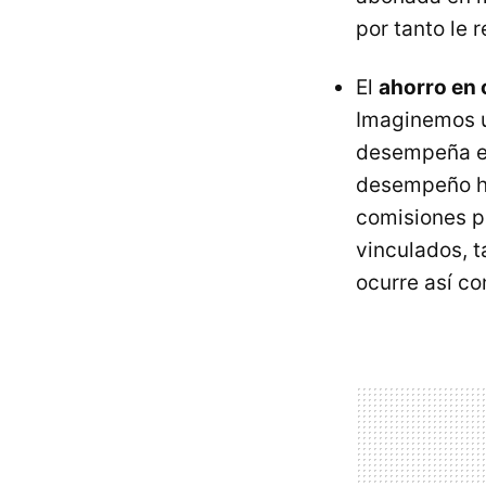
por tanto le 
El
ahorro en
Imaginemos u
desempeña en
desempeño hu
comisiones po
vinculados, t
ocurre así co