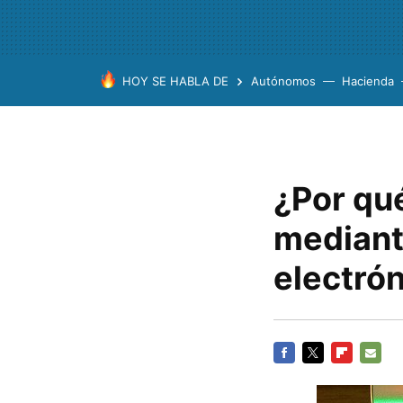
HOY SE HABLA DE
Autónomos
Hacienda
¿Por qu
mediant
electró
FACEBOOK
TWITTER
FLIPBOARD
E-
MAIL