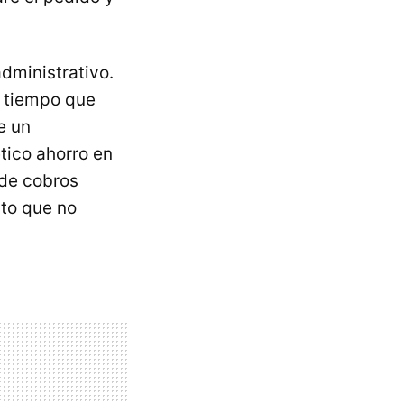
administrativo.
l tiempo que
e un
ico ahorro en
 de cobros
nto que no