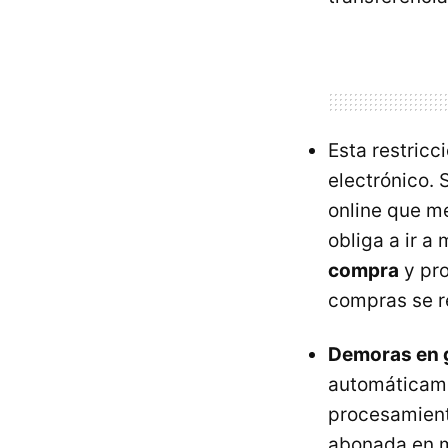
Esta restricc
electrónico. 
online que me
obliga a ir a 
compra
y pro
compras se r
Demoras en 
automáticame
procesamiento
abonada en mi