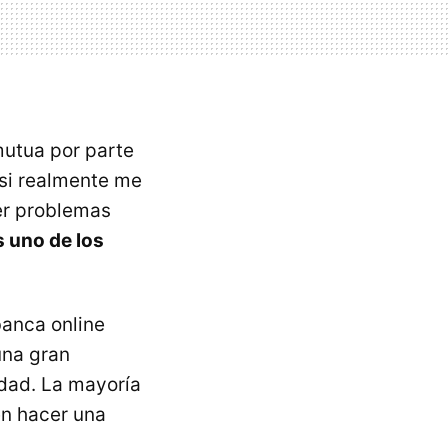
mutua por parte
si realmente me
er problemas
s uno de los
banca online
una gran
dad. La mayoría
en hacer una