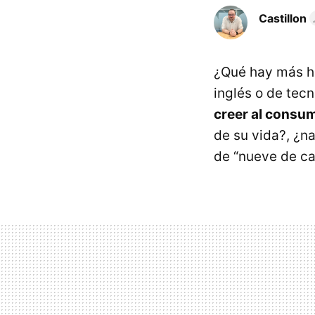
Castillon
¿Qué hay más hi
inglés o de tec
creer al consu
de su vida?, ¿n
de “nueve de ca