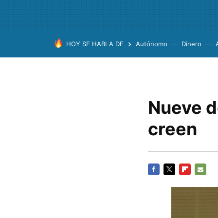
HOY SE HABLA DE
Autónomo
Dinero
Nueve d
creen
FACEBOOK
TWITTER
FLIPBOARD
E-
MAIL