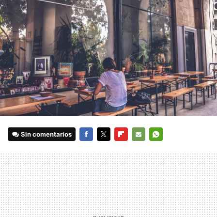
Sin comentarios
FACEBOOK
TWITTER
FLIPBOARD
E-
WHATSAPP
MAIL