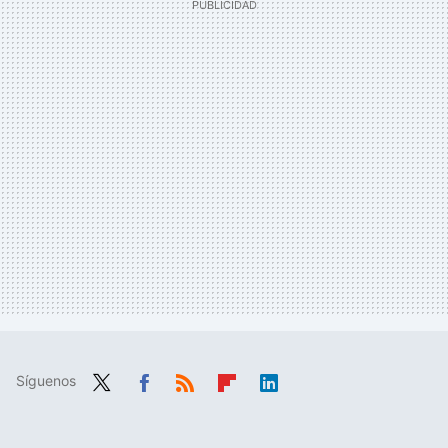
Síguenos
Twit
Fac
RSS
Flip
Link
ter
ebo
boa
edIn