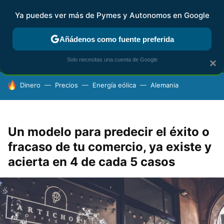
Ya puedes ver más de Pymes y Autonomos en Google
MENÚ
NUEVO
Añádenos como fuente preferida
FISCALIDAD Y CONTABILIDAD
KIT DIGITAL
RENTA
AG
Solo necesitas una cuenta de Google
×
HOY SE HABLA DE
Dinero
Precios
Energía eólica
Alemania
Un modelo para predecir el éxito o
fracaso de tu comercio, ya existe y
acierta en 4 de cada 5 casos