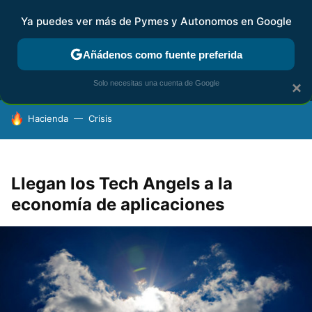
Ya puedes ver más de Pymes y Autonomos en Google
MENÚ
NUEVO
Añádenos como fuente preferida
FISCALIDAD Y CONTABILIDAD
KIT DIGITAL
RENTA
AG
Solo necesitas una cuenta de Google
×
HOY SE HABLA DE
Hacienda
Crisis
Llegan los Tech Angels a la
economía de aplicaciones