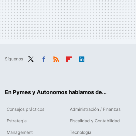
Síguenos
Twit
Fac
RSS
Flip
Link
ter
ebo
boa
edIn
ok
rd
En Pymes y Autonomos hablamos de...
Consejos prácticos
Administración / Finanzas
Estrategia
Fiscalidad y Contabilidad
Management
Tecnología