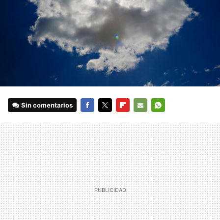
Sin comentarios
FACEBOOK
TWITTER
FLIPBOARD
E-
WHATSAPP
MAIL