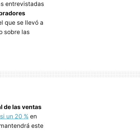
as entrevistadas
mpradores
l que se llevó a
 sobre las
 de las ventas
si un 20 %
en
e mantendrá este