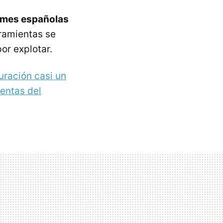
ymes españolas
ramientas se
or explotar.
uración casi un
ventas del