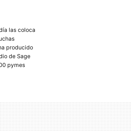
día las coloca
uchas
 ha producido
udio de Sage
 500 pymes