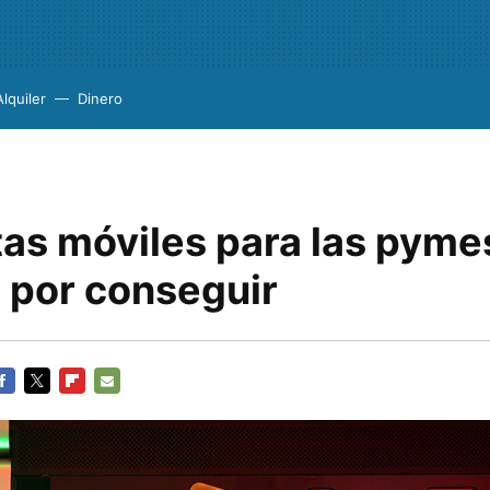
Alquiler
Dinero
tas móviles para las pyme
n por conseguir
ACEBOOK
TWITTER
FLIPBOARD
E-
MAIL