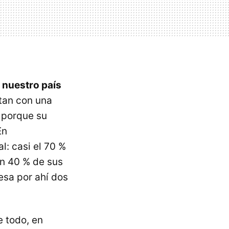
 nuestro país
ntan con una
, porque su
En
l: casi el 70 %
un 40 % de sus
esa por ahí dos
 todo, en