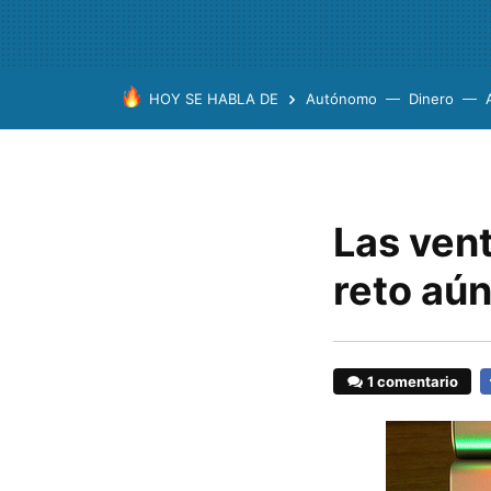
HOY SE HABLA DE
Autónomo
Dinero
Las ven
reto aú
1 comentario
F