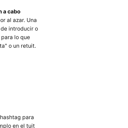
n a cabo
r al azar. Una
de introducir o
 para lo que
a" o un retuit.
 hashtag para
plo en el tuit