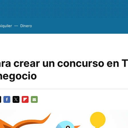
Alquiler
Dinero
ra crear un concurso en T
 negocio
FACEBOOK
TWITTER
FLIPBOARD
E-
MAIL