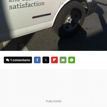
1 comentario
FACEBOOK
TWITTER
FLIPBOARD
E-
WHATSAPP
MAIL