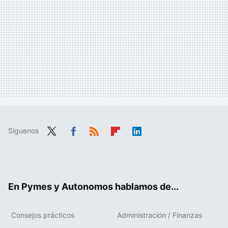
Síguenos
Twit
Fac
RSS
Flip
Link
ter
ebo
boa
edIn
ok
rd
En Pymes y Autonomos hablamos de...
Consejos prácticos
Administración / Finanzas