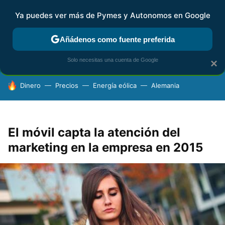
Ya puedes ver más de Pymes y Autonomos en Google
FISCALIDAD Y CONTABILIDAD
KIT DIGITAL
RENTA
AG
Añádenos como fuente preferida
Solo necesitas una cuenta de Google
×
HOY SE HABLA DE
Dinero
Precios
Energía eólica
Alemania
El móvil capta la atención del
marketing en la empresa en 2015