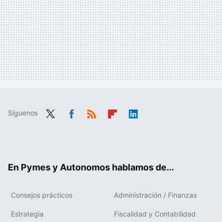
Síguenos
Twit
Fac
RSS
Flip
Link
ter
ebo
boa
edIn
ok
rd
En Pymes y Autonomos hablamos de...
Consejos prácticos
Administración / Finanzas
Estrategia
Fiscalidad y Contabilidad