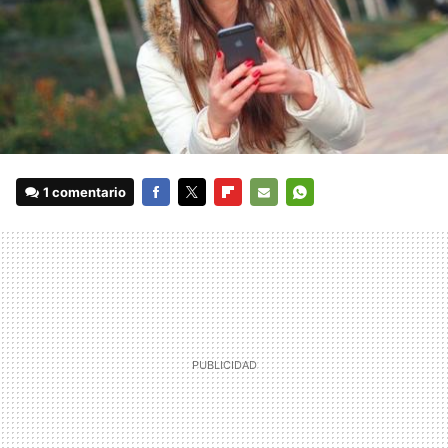
1 comentario
FACEBOOK
TWITTER
FLIPBOARD
E-
WHATSAPP
MAIL