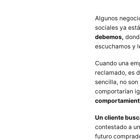
Algunos negocio
sociales ya est
debemos,
donde
escuchamos y l
Cuando una empr
reclamado, es d
sencilla, no son
comportarían i
comportamient
Un cliente busc
contestado a un
futuro comprado