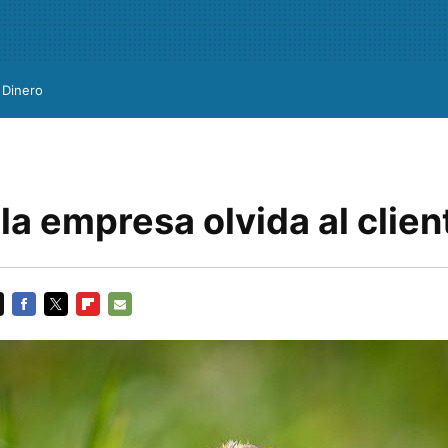
Dinero
a empresa olvida al clien
FACEBOOK
TWITTER
FLIPBOARD
E-
MAIL