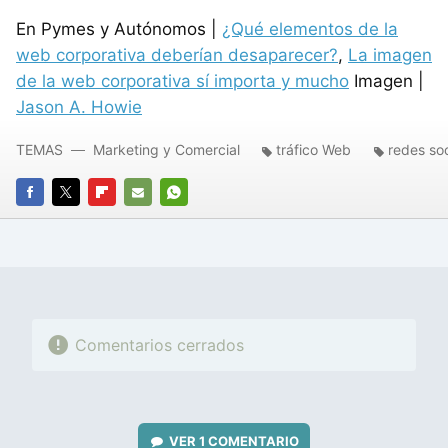
En Pymes y Autónomos |
¿Qué elementos de la
web corporativa deberían desaparecer?
,
La imagen
de la web corporativa sí importa y mucho
Imagen |
Jason A. Howie
TEMAS
Marketing y Comercial
tráfico Web
redes soc
FACEBOOK
TWITTER
FLIPBOARD
E-
WHATSAPP
MAIL
Comentarios cerrados
VER
1 COMENTARIO