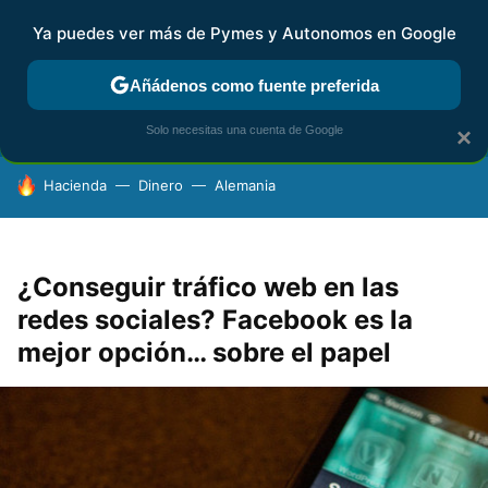
Ya puedes ver más de Pymes y Autonomos en Google
FISCALIDAD Y CONTABILIDAD
KIT DIGITAL
RENTA
AG
Añádenos como fuente preferida
Solo necesitas una cuenta de Google
×
HOY SE HABLA DE
Hacienda
Dinero
Alemania
¿Conseguir tráfico web en las
redes sociales? Facebook es la
mejor opción… sobre el papel