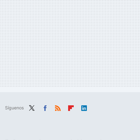
Síguenos
Twit
Fac
RSS
Flip
Link
ter
ebo
boa
edIn
ok
rd