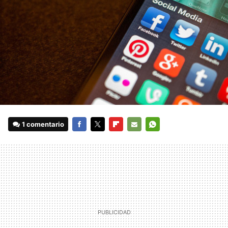
1 comentario
FACEBOOK
TWITTER
FLIPBOARD
E-
WHATSAPP
MAIL