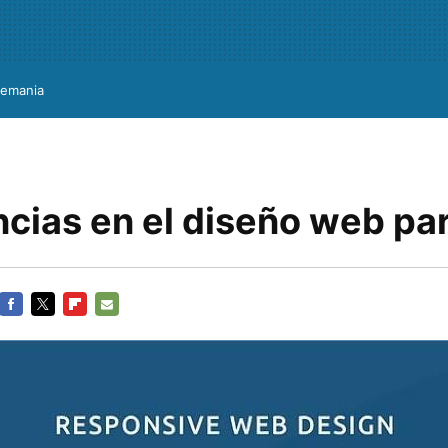
lemania
ncias en el diseño web pa
FACEBOOK
TWITTER
FLIPBOARD
E-
MAIL