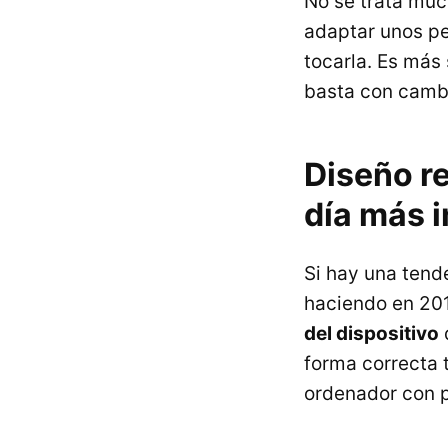
No se trata muc
adaptar unos pe
tocarla. Es más 
basta con cambia
Diseño r
día más 
Si hay una tend
haciendo en 201
del dispositivo
d
forma correcta 
ordenador con p