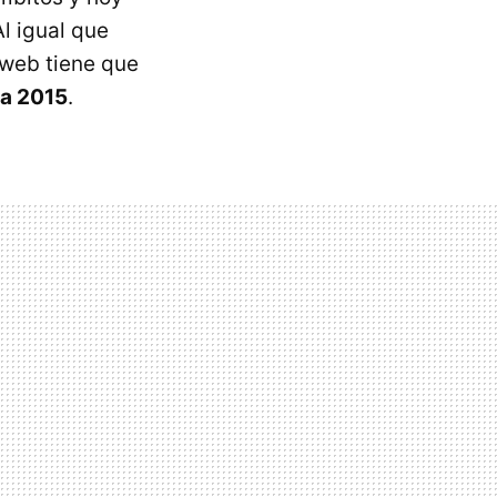
l igual que
 web tiene que
ra 2015
.