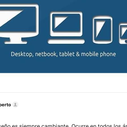
berto
seño es siempre cambiante. Ocurre en todos los á