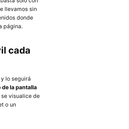
 basta sólo con
e llevamos sin
tenidos donde
la página.
il cada
y lo seguirá
 de la pantalla
 se visualice de
t o un