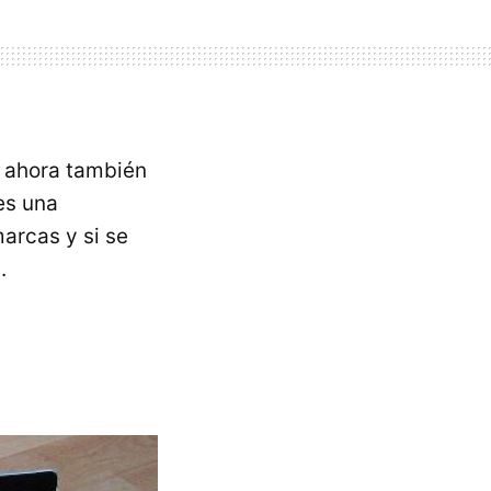
 ahora también
es una
arcas y si se
.