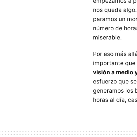
empezamos a pen
nos queda algo.
paramos un mome
número de horas
miserable.
Por eso más all
importante que
visión a medio 
esfuerzo que se
generamos los b
horas al día, ca