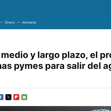
Dinero
Alemania
 medio y largo plazo, el 
as pymes para salir del a
ACEBOOK
TWITTER
FLIPBOARD
E-
MAIL