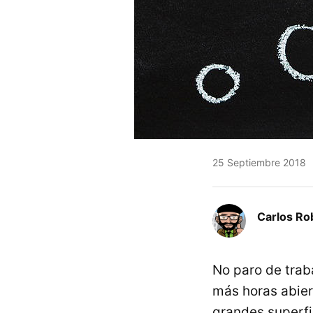
25 Septiembre 2018
Carlos Ro
No paro de trab
más horas abier
grandes superfic