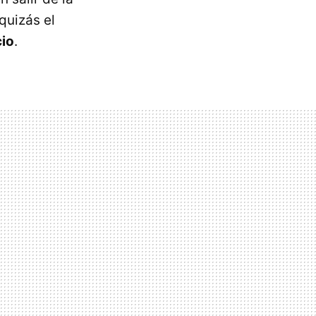
quizás el
cio
.