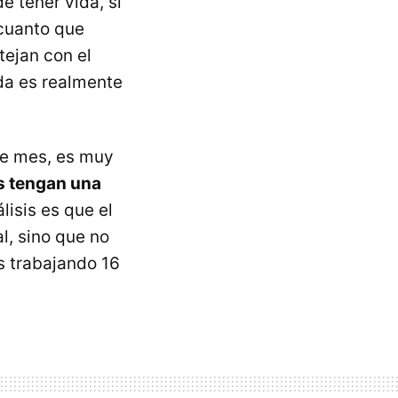
 tener vida, si
cuanto que
ejan con el
da es realmente
ste mes, es muy
s tengan una
lisis es que el
l, sino que no
s trabajando 16