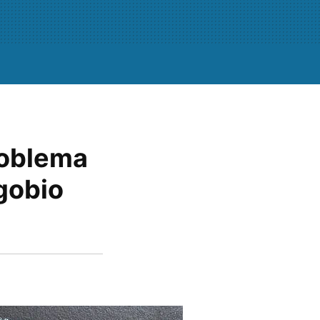
problema
gobio