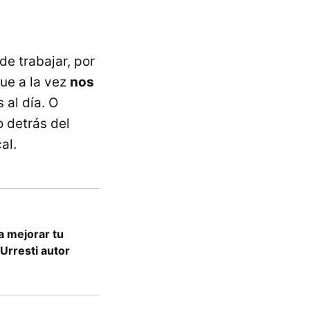
e trabajar, por
que a la vez
nos
 al día. O
o detrás del
al.
a mejorar tu
 Urresti autor