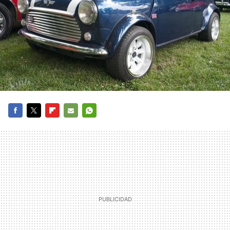
FACEBOOK
TWITTER
FLIPBOARD
E-
WHATSAPP
MAIL