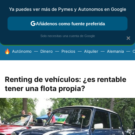
Ya puedes ver más de Pymes y Autonomos en Google
FISCALIDAD Y CONTABILIDAD
KIT DIGITAL
RENTA
AG
Añádenos como fuente preferida
Solo necesitas una cuenta de Google
×
HOY SE HABLA DE
Autónomo
Dinero
Precios
Alquiler
Alemania
C
Renting de vehículos: ¿es rentable
tener una flota propia?