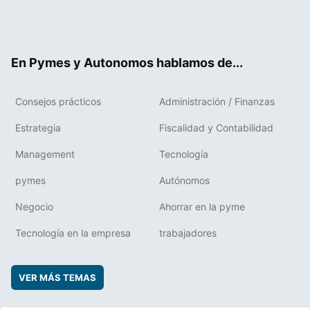
Twit
Fac
RSS
Flip
Link
ter
ebo
boa
edIn
ok
rd
En Pymes y Autonomos hablamos de...
Consejos prácticos
Administración / Finanzas
Estrategia
Fiscalidad y Contabilidad
Management
Tecnología
pymes
Autónomos
Negocio
Ahorrar en la pyme
Tecnología en la empresa
trabajadores
VER MÁS TEMAS