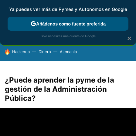
Ya puedes ver más de Pymes y Autonomos en Google
FISCALIDAD Y CONTABILIDAD
KIT DIGITAL
RENTA
AG
Añádenos como fuente preferida
Solo necesitas una cuenta de Google
×
HOY SE HABLA DE
Hacienda
Dinero
Alemania
¿Puede aprender la pyme de la
gestión de la Administración
Pública?