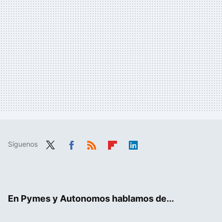
Síguenos
Twit
Fac
RSS
Flip
Link
ter
ebo
boa
edIn
ok
rd
En Pymes y Autonomos hablamos de...