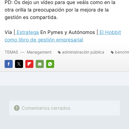
PD: Os dejo un vídeo para que veáis como en la
otra orilla la preocupación por la mejora de la
gestión es compartida.
Vía |
Estratega
En Pymes y Autónomos |
El Hobbit
como libro de gestión empresarial
TEMAS
Management
administración pública
benchm
FACEBOOK
TWITTER
FLIPBOARD
E-
WHATSAPP
MAIL
Comentarios cerrados