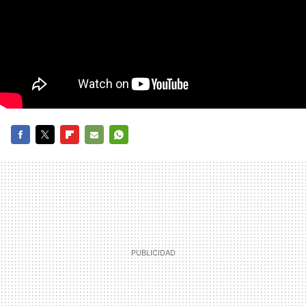
FACEBOOK
TWITTER
FLIPBOARD
E-
WHATSAPP
MAIL