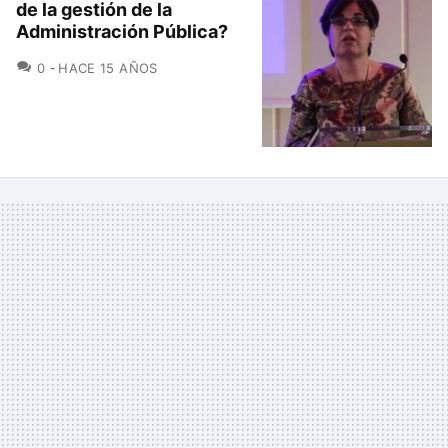
de la gestión de la
Administración Pública?
COMENTARIOS
0
HACE 15 AÑOS