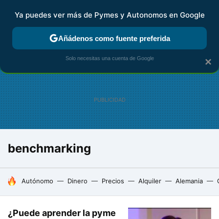
Ya puedes ver más de Pymes y Autonomos en Google
FISCALIDAD Y CONTABILIDAD
KIT DIGITAL
RENTA
AG
Añádenos como fuente preferida
Solo necesitas una cuenta de Google
×
benchmarking
HOY SE HABLA DE
Autónomo
Dinero
Precios
Alquiler
Alemania
¿Puede aprender la pyme