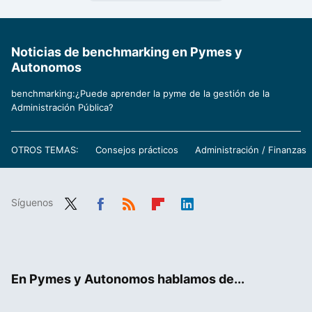
Noticias de benchmarking en Pymes y
Autonomos
benchmarking:¿Puede aprender la pyme de la gestión de la
Administración Pública?
OTROS TEMAS:
Consejos prácticos
Administración / Finanzas
Síguenos
Twit
Fac
RSS
Flip
Link
ter
ebo
boa
edIn
ok
rd
En Pymes y Autonomos hablamos de...