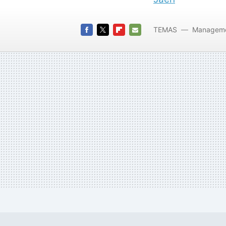
TEMAS
Managem
variable
FACEBOOK
TWITTER
FLIPBOARD
E-
MAIL