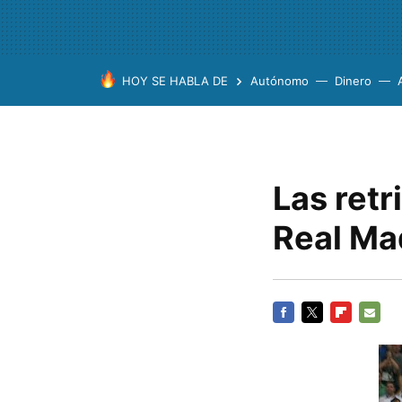
HOY SE HABLA DE
Autónomo
Dinero
Las retr
Real Ma
FACEBOOK
TWITTER
FLIPBOARD
E-
MAIL