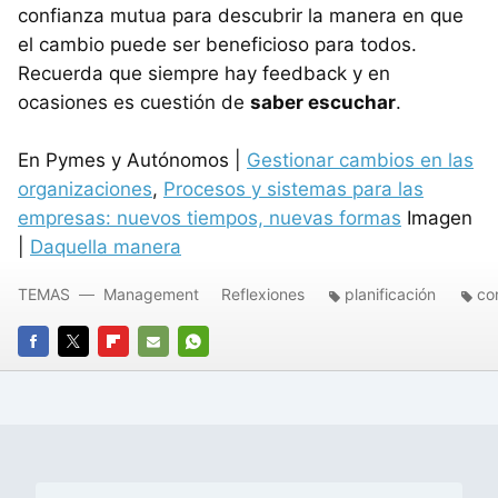
confianza mutua para descubrir la manera en que
el cambio puede ser beneficioso para todos.
Recuerda que siempre hay feedback y en
ocasiones es cuestión de
saber escuchar
.
En Pymes y Autónomos |
Gestionar cambios en las
organizaciones
,
Procesos y sistemas para las
empresas: nuevos tiempos, nuevas formas
Imagen
|
Daquella manera
TEMAS
Management
Reflexiones
planificación
co
FACEBOOK
TWITTER
FLIPBOARD
E-
WHATSAPP
MAIL