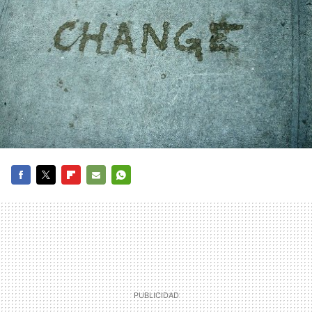
FACEBOOK
TWITTER
FLIPBOARD
E-
WHATSAPP
MAIL