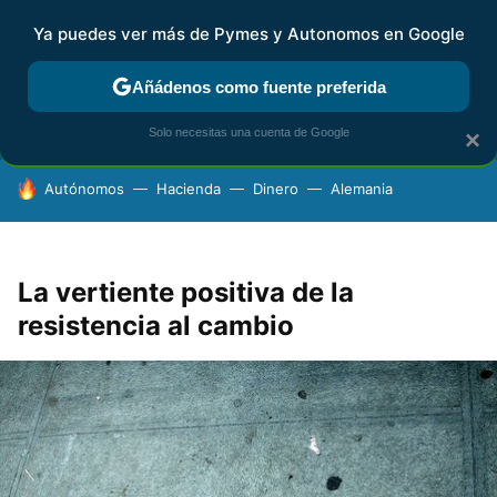
Ya puedes ver más de Pymes y Autonomos en Google
FISCALIDAD Y CONTABILIDAD
KIT DIGITAL
RENTA
AG
Añádenos como fuente preferida
Solo necesitas una cuenta de Google
×
HOY SE HABLA DE
Autónomos
Hacienda
Dinero
Alemania
La vertiente positiva de la
resistencia al cambio