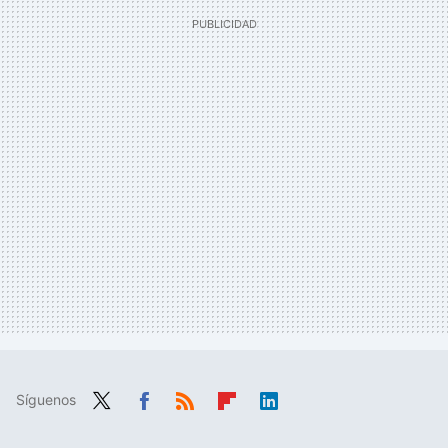
Síguenos
Twit
Fac
RSS
Flip
Link