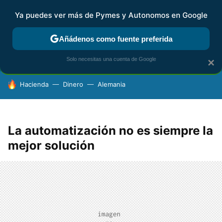
Ya puedes ver más de Pymes y Autonomos en Google
FISCALIDAD Y CONTABILIDAD
KIT DIGITAL
RENTA
AG
Añádenos como fuente preferida
Solo necesitas una cuenta de Google
×
HOY SE HABLA DE
Hacienda
Dinero
Alemania
La automatización no es siempre la
mejor solución