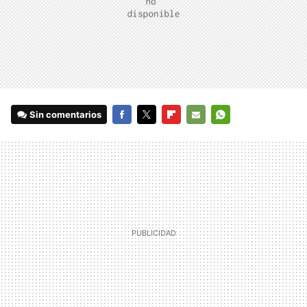
Sin comentarios
FACEBOOK
TWITTER
FLIPBOARD
E-
WHATSAPP
MAIL