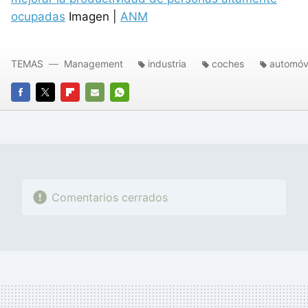
ocupadas
Imagen |
ANM
TEMAS
Management
industria
coches
automóv
FACEBOOK
TWITTER
FLIPBOARD
E-
WHATSAPP
MAIL
Comentarios cerrados