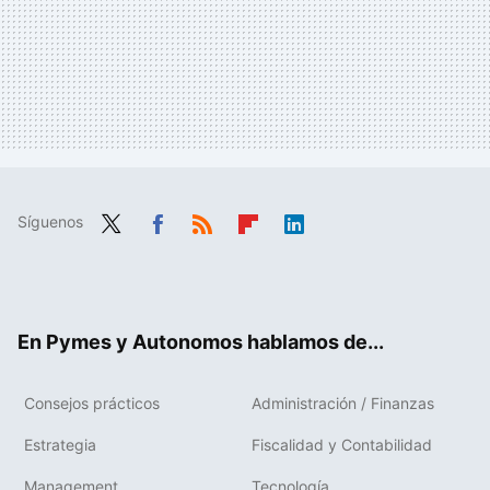
Síguenos
Twit
Fac
RSS
Flip
Link
ter
ebo
boa
edIn
ok
rd
En Pymes y Autonomos hablamos de...
Consejos prácticos
Administración / Finanzas
Estrategia
Fiscalidad y Contabilidad
Management
Tecnología