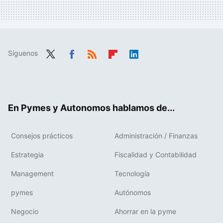
Síguenos
Twit
Fac
RSS
Flip
Link
ter
ebo
boa
edIn
ok
rd
En Pymes y Autonomos hablamos de...
Consejos prácticos
Administración / Finanzas
Estrategia
Fiscalidad y Contabilidad
Management
Tecnología
pymes
Autónomos
Negocio
Ahorrar en la pyme