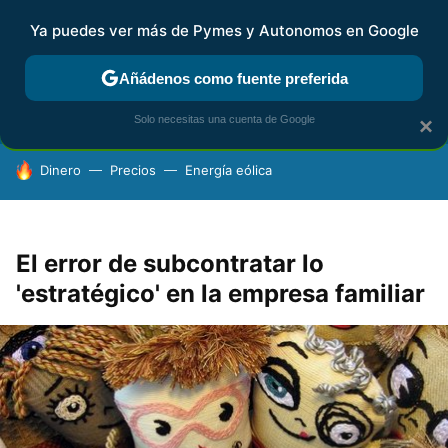
Ya puedes ver más de Pymes y Autonomos en Google
FISCALIDAD Y CONTABILIDAD
KIT DIGITAL
RENTA
AG
Añádenos como fuente preferida
Solo necesitas una cuenta de Google
×
HOY SE HABLA DE
Dinero
Precios
Energía eólica
El error de subcontratar lo
'estratégico' en la empresa familiar