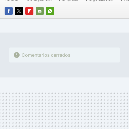
FACEBOOK
TWITTER
FLIPBOARD
E-
WHATSAPP
MAIL
Comentarios cerrados