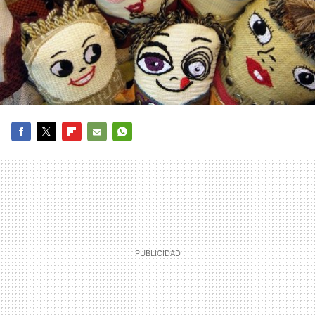
FACEBOOK
TWITTER
FLIPBOARD
E-
WHATSAPP
MAIL