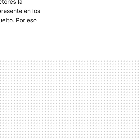
tores la
presente en los
elto. Por eso