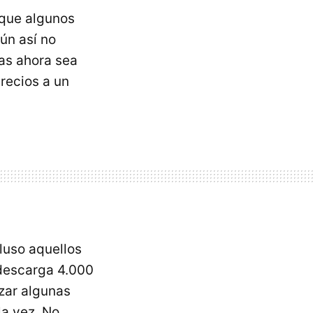
 que algunos
aún así no
as ahora sea
recios a un
cluso aquellos
 descarga 4.000
izar algunas
la vez. No