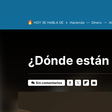
HOY SE HABLA DE
Hacienda
Dinero
A
¿Dónde están 
Sin comentarios
FACEBOOK
TWITTER
FLIPBOARD
E-
MAIL