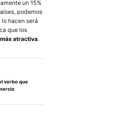
adamente un 15%
 países, podemos
 lo hacen será
ca que los
 más atractiva
.
, el verbo que
mercio