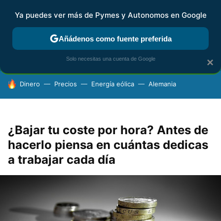
Ya puedes ver más de Pymes y Autonomos en Google
FISCALIDAD Y CONTABILIDAD
KIT DIGITAL
RENTA
AG
Añádenos como fuente preferida
Solo necesitas una cuenta de Google
×
HOY SE HABLA DE
Dinero
Precios
Energía eólica
Alemania
¿Bajar tu coste por hora? Antes de
hacerlo piensa en cuántas dedicas
a trabajar cada día