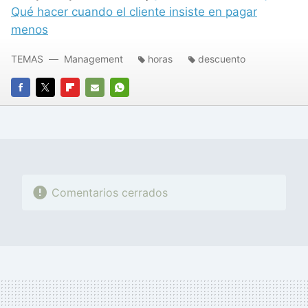
Qué hacer cuando el cliente insiste en pagar
menos
TEMAS
Management
horas
descuento
FACEBOOK
TWITTER
FLIPBOARD
E-
WHATSAPP
MAIL
Comentarios cerrados