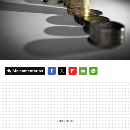
Sin comentarios
FACEBOOK
TWITTER
FLIPBOARD
E-
WHATSAPP
MAIL