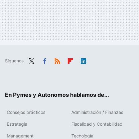
Síguenos
Twit
Fac
RSS
Flip
Link
ter
ebo
boa
edIn
ok
rd
En Pymes y Autonomos hablamos de...
Consejos prácticos
Administración / Finanzas
Estrategia
Fiscalidad y Contabilidad
Management
Tecnología