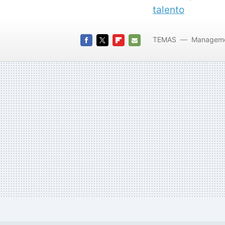
talento
TEMAS
Managem
FACEBOOK
TWITTER
FLIPBOARD
E-
MAIL