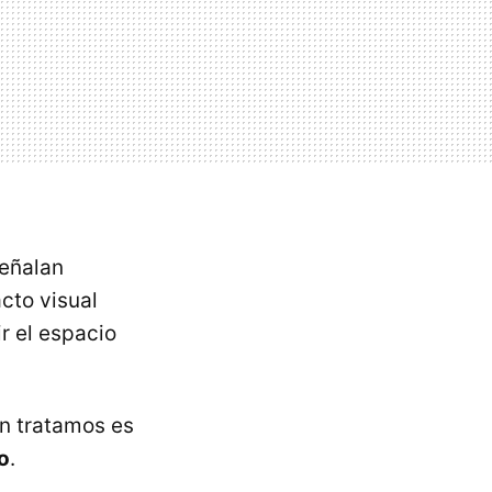
eñalan
acto visual
r el espacio
en tratamos es
o
.