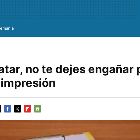
lemania
atar, no te dejes engañar 
 impresión
FACEBOOK
TWITTER
FLIPBOARD
E-
MAIL