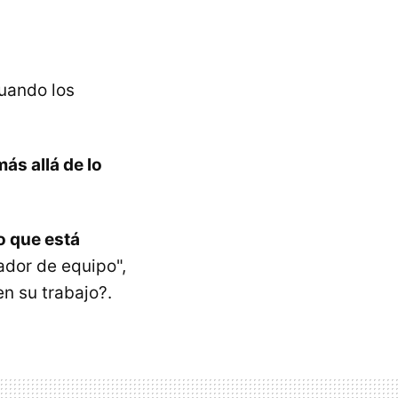
cuando los
ás allá de lo
o que está
ador de equipo",
n su trabajo?.