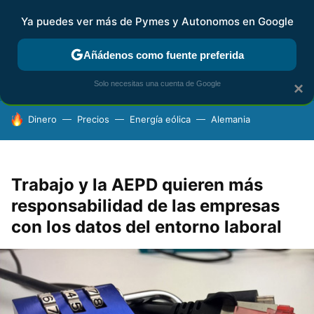
Ya puedes ver más de Pymes y Autonomos en Google
FISCALIDAD Y CONTABILIDAD
KIT DIGITAL
RENTA
AG
Añádenos como fuente preferida
Solo necesitas una cuenta de Google
×
HOY SE HABLA DE
Dinero
Precios
Energía eólica
Alemania
Trabajo y la AEPD quieren más
responsabilidad de las empresas
con los datos del entorno laboral