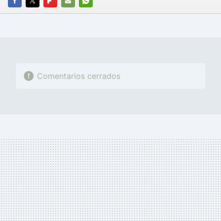
FACEBOOK
TWITTER
FLIPBOARD
E-
WHATSAPP
MAIL
Comentarios cerrados