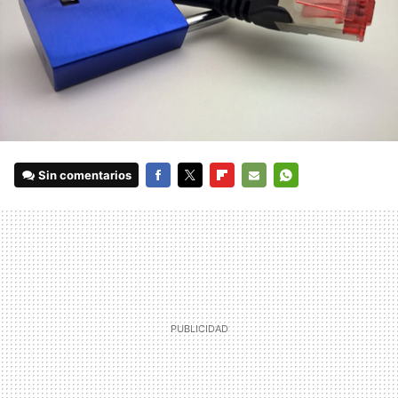
Sin comentarios
FACEBOOK
TWITTER
FLIPBOARD
E-
WHATSAPP
MAIL