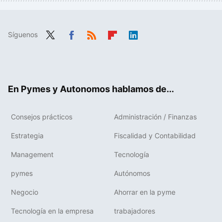
Síguenos
Twit
Fac
RSS
Flip
Link
ter
ebo
boa
edIn
ok
rd
En Pymes y Autonomos hablamos de...
Consejos prácticos
Administración / Finanzas
Estrategia
Fiscalidad y Contabilidad
Management
Tecnología
pymes
Autónomos
Negocio
Ahorrar en la pyme
Tecnología en la empresa
trabajadores