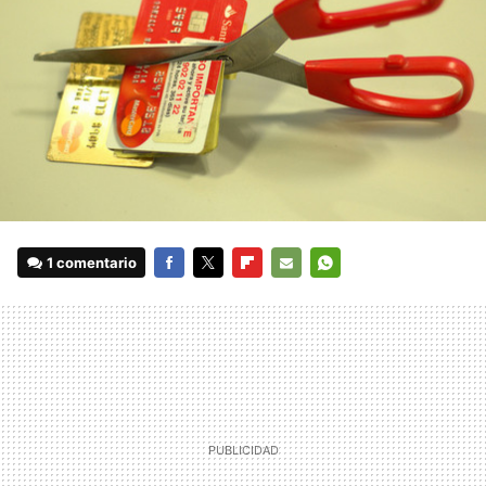
1 comentario
FACEBOOK
TWITTER
FLIPBOARD
E-
WHATSAPP
MAIL