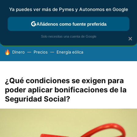
Ya puedes ver más de Pymes y Autonomos en Google
FISCALIDAD Y CONTABILIDAD
KIT DIGITAL
RENTA
AG
Añádenos como fuente preferida
Solo necesitas una cuenta de Google
×
HOY SE HABLA DE
Dinero
Precios
Energía eólica
¿Qué condiciones se exigen para
poder aplicar bonificaciones de la
Seguridad Social?