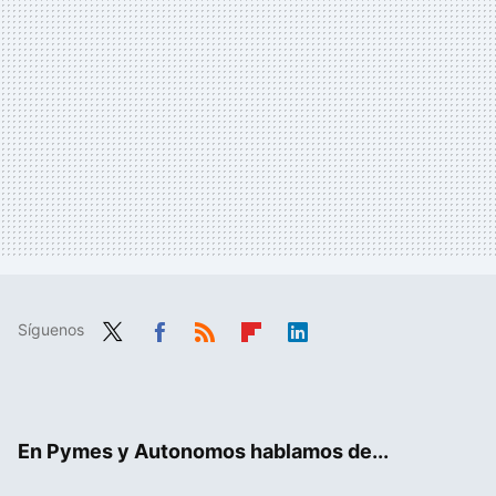
Síguenos
Twit
Fac
RSS
Flip
Link
ter
ebo
boa
edIn
ok
rd
En Pymes y Autonomos hablamos de...